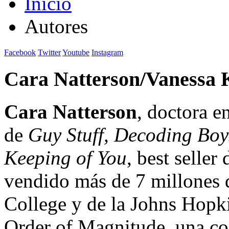
Inicio
Autores
Facebook
Twitter
Youtube
Instagram
Cara Natterson/Vanessa K
Cara Natterson
, doctora e
de
Guy Stuff, Decoding Boy
Keeping of You
, best seller
vendido más de 7 millones 
College y de la Johns Hopk
Order of Magnitude, una co