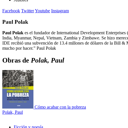
Facebook
Twitter
Youtube
Instagram
Paul Polak
Paul Polak
es el fundador de International Development Enterprises (
India, Myanmar, Nepal, Vietnam, Zambia y Zimbawe. Se hizo merecedo
IDE recibió una subvención de 13.4 millones de dólares de la Bill & 
mucho por hacer.” Paul Polak
Obras de
Polak, Paul
Cómo acabar con la pobreza
Polak, Paul
Ficción y poesía