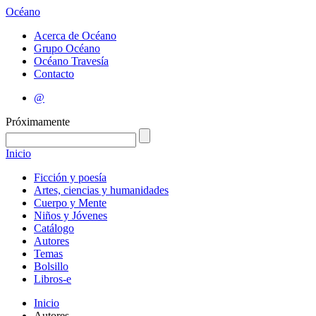
Océano
Acerca de Océano
Grupo Océano
Océano Travesía
Contacto
@
Próximamente
Inicio
Ficción y poesía
Artes, ciencias y humanidades
Cuerpo y Mente
Niños y Jóvenes
Catálogo
Autores
Temas
Bolsillo
Libros-e
Inicio
Autores