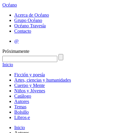
Océano
Acerca de Océano
Grupo Océano
Océano Travesía
Contacto
@
Próximamente
Inicio
Ficción y poesía
Artes, ciencias y humanidades
Cuerpo y Mente
Niños y Jóvenes
Catálogo
Autores
Temas
Bolsillo
Libros-e
Inicio
Autores