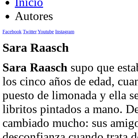
Inicio
Autores
Facebook
Twitter
Youtube
Instagram
Sara Raasch
Sara Raasch
supo que estab
los cinco años de edad, cu
puesto de limonada y ella s
libritos pintados a mano. D
cambiado mucho: sus amigo
desconfianza cuando trata d