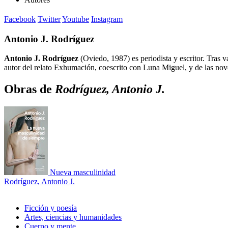
Facebook
Twitter
Youtube
Instagram
Antonio J. Rodríguez
Antonio J. Rodríguez
(Oviedo, 1987) es periodista y escritor. Tras 
autor del relato Exhumación, coescrito con Luna Miguel, y de las nov
Obras de
Rodríguez, Antonio J.
Nueva masculinidad
Rodríguez, Antonio J.
Ficción y poesía
Artes, ciencias y humanidades
Cuerpo y mente