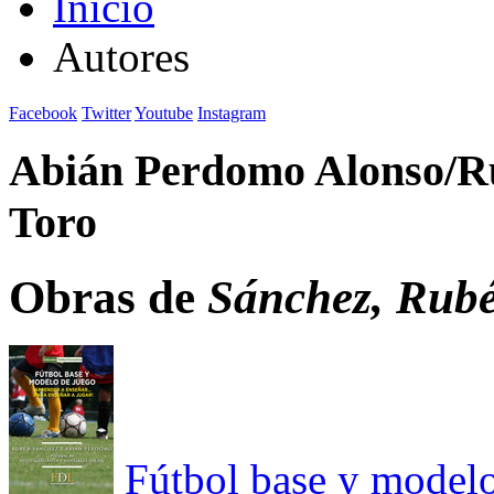
Inicio
Autores
Facebook
Twitter
Youtube
Instagram
Abián Perdomo Alonso/R
Toro
Obras de
Sánchez, Rub
Fútbol base y model