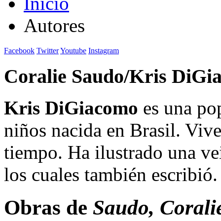
Inicio
Autores
Facebook
Twitter
Youtube
Instagram
Coralie Saudo/Kris DiGi
Kris DiGiacomo
es una pop
niños nacida en Brasil. Viv
tiempo. Ha ilustrado una v
los cuales también escribió.
Obras de
Saudo, Corali