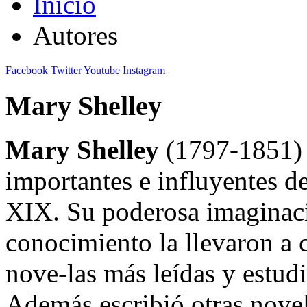
Inicio
Autores
Facebook
Twitter
Youtube
Instagram
Mary Shelley
Mary Shelley
(1797-1851) e
importantes e influyentes del
XIX. Su poderosa imaginaci
conocimiento la llevaron a
nove-las más leídas y estud
Además escribió otras nov