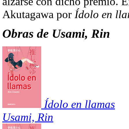
alzarse con dicho premio. 
Akutagawa por
Ídolo en ll
Obras de
Usami, Rin
Ídolo en llamas
Usami, Rin