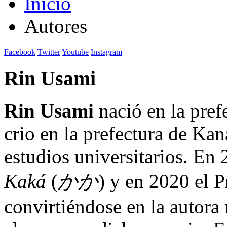
Inicio
Autores
Facebook
Twitter
Youtube
Instagram
Rin Usami
Rin Usami
nació en la pref
crio en la prefectura de Ka
estudios universitarios. En
Kaká
(
かか
) y en 2020 el 
convirtiéndose en la autora 