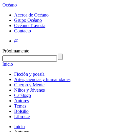
Océano
Acerca de Océano
Grupo Océano
Océano Travesía
Contacto
@
Próximamente
Inicio
Ficción y poesía
Artes, ciencias y humanidades
Cuerpo y Mente
Niños y Jóvenes
Catálogo
Autores
Temas
Bolsillo
Libros-e
Inicio
Autores