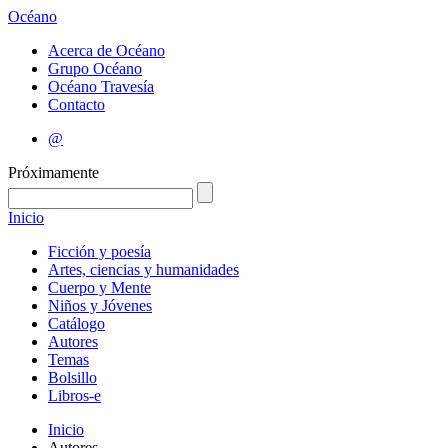
Océano
Acerca de Océano
Grupo Océano
Océano Travesía
Contacto
@
Próximamente
Inicio
Ficción y poesía
Artes, ciencias y humanidades
Cuerpo y Mente
Niños y Jóvenes
Catálogo
Autores
Temas
Bolsillo
Libros-e
Inicio
Autores