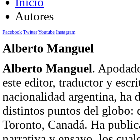
Inicio
Autores
Facebook
Twitter
Youtube
Instagram
Alberto Manguel
Alberto Manguel
. Apodado
este editor, traductor y escr
nacionalidad argentina, ha d
distintos puntos del globo: 
Toronto, Canadá. Ha public
narrativa y ensayo, los cual