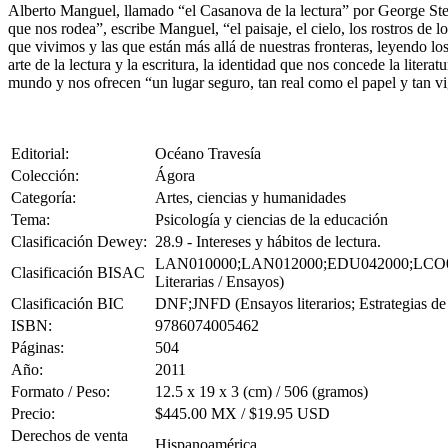
Alberto Manguel, llamado “el Casanova de la lectura” por George Stei
que nos rodea”, escribe Manguel, “el paisaje, el cielo, los rostros de
que vivimos y las que están más allá de nuestras fronteras, leyendo lo
arte de la lectura y la escritura, la identidad que nos concede la litera
mundo y nos ofrecen “un lugar seguro, tan real como el papel y tan vi
Editorial:
Océano Travesía
Colección:
Ágora
Categoría:
Artes, ciencias y humanidades
Tema:
Psicología y ciencias de la educación
Clasificación Dewey:
28.9 - Intereses y hábitos de lectura.
LAN010000;LAN012000;EDU042000;LCO010000 ( A
Clasificación BISAC
Literarias / Ensayos)
Clasificación BIC
DNF;JNFD (Ensayos literarios; Estrategias de 
ISBN:
9786074005462
Páginas:
504
Año:
2011
Formato / Peso:
12.5 x 19 x 3 (cm) / 506 (gramos)
Precio:
$445.00 MX / $19.95 USD
Derechos de venta
Hispanoamérica