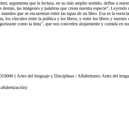
ner, argumenta que la lectura, en su más amplio sentido, define a nues
 los demás, las imágenes y palabras que crean nuestra especie”. Leyendo 
s mundos que se encuentran entre las tapas de un libro. Esa es la esenc
tura, los vínculos entre la política y los libros, y entre los libros y nues
gorizante como la tinta”, que nos conceden alojamiento y comida en nue
rtes del lenguaje y Disciplinas / Alfabetismo; Artes del lenguaje
alfabetización)