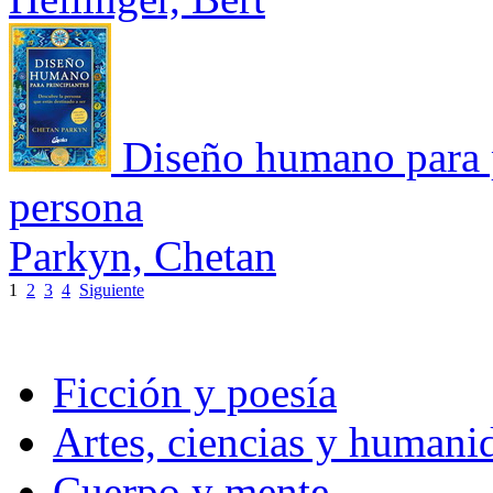
Diseño humano para p
persona
Parkyn, Chetan
1
2
3
4
Siguiente
Ficción y poesía
Artes, ciencias y humani
Cuerpo y mente