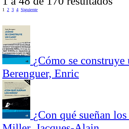
1 a 48 de 170 resultados
1
2
3
4
Siguiente
¿Cómo se construye 
Berenguer, Enric
¿Con qué sueñan los 
Miller, Jacques-Alain