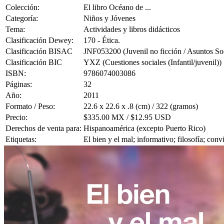
Colección:
El libro Océano de ...
Categoría:
Niños y Jóvenes
Tema:
Actividades y libros didácticos
Clasificación Dewey:
170 - Ética.
Clasificación BISAC
JNF053200 (Juvenil no ficción / Asuntos Socia
Clasificación BIC
YXZ (Cuestiones sociales (Infantil/juvenil))
ISBN:
9786074003086
Páginas:
32
Año:
2011
Formato / Peso:
22.6 x 22.6 x .8 (cm) / 322 (gramos)
Precio:
$335.00 MX / $12.95 USD
Derechos de venta para:
Hispanoamérica (excepto Puerto Rico)
Etiquetas:
El bien y el mal; informativo; filosofía; con