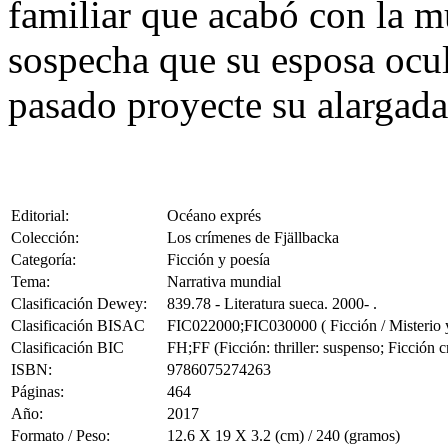
familiar que acabó con la m
sospecha que su esposa ocult
pasado proyecte su alargada
Editorial:
Océano exprés
Colección:
Los crímenes de Fjällbacka
Categoría:
Ficción y poesía
Tema:
Narrativa mundial
Clasificación Dewey:
839.78 - Literatura sueca. 2000- .
Clasificación BISAC
FIC022000;FIC030000 ( Ficción / Misterio y 
Clasificación BIC
FH;FF (Ficción: thriller: suspenso; Ficción c
ISBN:
9786075274263
Páginas:
464
Año:
2017
Formato / Peso:
12.6 X 19 X 3.2 (cm) / 240 (gramos)