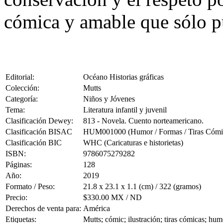
cómica y amable que sólo p
Editorial:
Océano Historias gráficas
Colección:
Mutts
Categoría:
Niños y Jóvenes
Tema:
Literatura infantil y juvenil
Clasificación Dewey:
813 - Novela. Cuento norteamericano.
Clasificación BISAC
HUM001000 (Humor / Formas / Tiras Cómi
Clasificación BIC
WHC (Caricaturas e historietas)
ISBN:
9786075279282
Páginas:
128
Año:
2019
Formato / Peso:
21.8 x 23.1 x 1.1 (cm) / 322 (gramos)
Precio:
$330.00 MX / ND
Derechos de venta para:
América
Etiquetas:
Mutts; cómic; ilustración; tiras cómicas; hu