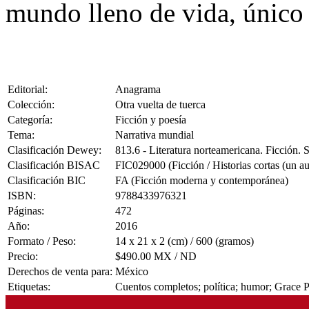
mundo lleno de vida, único 
Editorial:
Anagrama
Colección:
Otra vuelta de tuerca
Categoría:
Ficción y poesía
Tema:
Narrativa mundial
Clasificación Dewey:
813.6 - Literatura norteamericana. Ficción.
Clasificación BISAC
FIC029000 (Ficción / Historias cortas (un au
Clasificación BIC
FA (Ficción moderna y contemporánea)
ISBN:
9788433976321
Páginas:
472
Año:
2016
Formato / Peso:
14 x 21 x 2 (cm) / 600 (gramos)
Precio:
$490.00 MX / ND
Derechos de venta para:
México
Etiquetas:
Cuentos completos; política; humor; Grace 