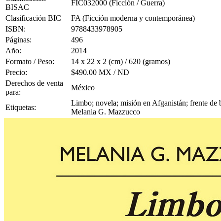
FIC032000 (Ficción / Guerra)
BISAC
Clasificación BIC
FA (Ficción moderna y contemporánea)
ISBN:
9788433978905
Páginas:
496
Año:
2014
Formato / Peso:
14 x 22 x 2 (cm) / 620 (gramos)
Precio:
$490.00 MX / ND
Derechos de venta
México
para:
Limbo; novela; misión en Afganistán; frente de ba
Etiquetas:
Melania G. Mazzucco