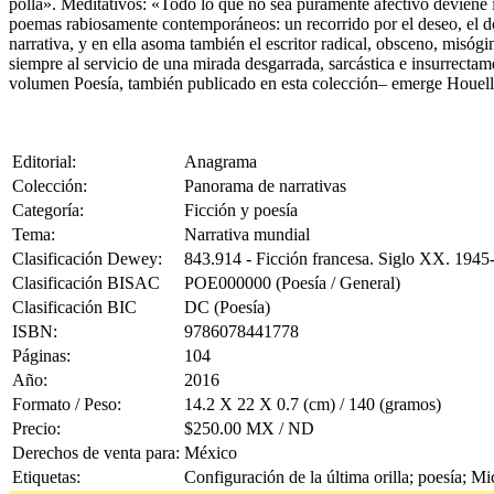
polla». Meditativos: «Todo lo que no sea puramente afectivo deviene 
poemas rabiosamente contemporáneos: un recorrido por el deseo, el dolo
narrativa, y en ella asoma también el escritor radical, obsceno, misógin
siempre al servicio de una mirada desgarrada, sarcástica e insurrectam
volumen Poesía, también publicado en esta colección– emerge Houelleb
Editorial:
Anagrama
Colección:
Panorama de narrativas
Categoría:
Ficción y poesía
Tema:
Narrativa mundial
Clasificación Dewey:
843.914 - Ficción francesa. Siglo XX. 1945
Clasificación BISAC
POE000000 (Poesía / General)
Clasificación BIC
DC (Poesía)
ISBN:
9786078441778
Páginas:
104
Año:
2016
Formato / Peso:
14.2 X 22 X 0.7 (cm) / 140 (gramos)
Precio:
$250.00 MX / ND
Derechos de venta para:
México
Etiquetas:
Configuración de la última orilla; poesía; M