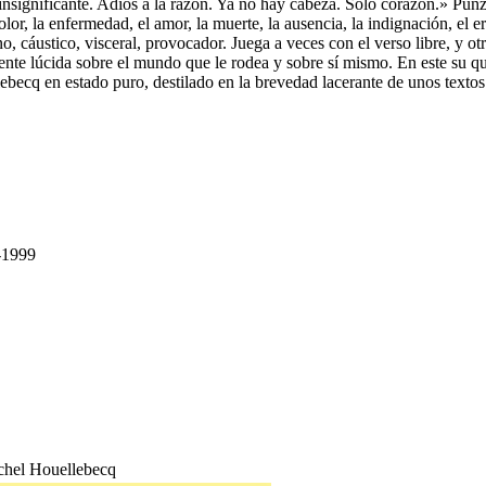
insignificante. Adiós a la razón. Ya no hay cabeza. Sólo corazón.» Pun
r, la enfermedad, el amor, la muerte, la ausencia, la indignación, el e
o, cáustico, visceral, provocador. Juega a veces con el verso libre, y ot
ente lúcida sobre el mundo que le rodea y sobre sí mismo. En este su qu
ecq en estado puro, destilado en la brevedad lacerante de unos textos 
-1999
ichel Houellebecq