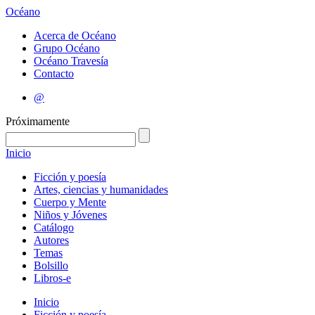
Océano
Acerca de Océano
Grupo Océano
Océano Travesía
Contacto
@
Próximamente
Inicio
Ficción y poesía
Artes, ciencias y humanidades
Cuerpo y Mente
Niños y Jóvenes
Catálogo
Autores
Temas
Bolsillo
Libros-e
Inicio
Ficción y poesía