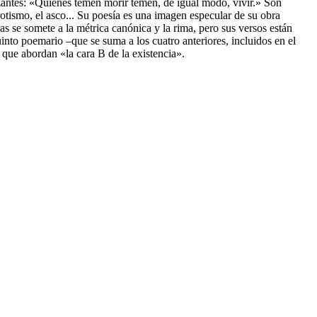
zantes: «Quienes temen morir temen, de igual modo, vivir.» Son
rotismo, el asco... Su poesía es una imagen especular de su obra
ras se somete a la métrica canónica y la rima, pero sus versos están
into poemario –que se suma a los cuatro anteriores, incluidos en el
que abordan «la cara B de la existencia».