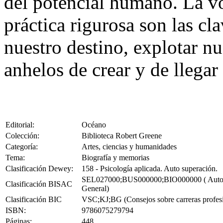
del potencial humano. La vo
práctica rigurosa son las cl
nuestro destino, explotar nu
anhelos de crear y de llegar 
Editorial:
Océano
Colección:
Biblioteca Robert Greene
Categoría:
Artes, ciencias y humanidades
Tema:
Biografía y memorias
Clasificación Dewey:
158 - Psicología aplicada. Auto superación.
SEL027000;BUS000000;BIO000000 ( Autoayud
Clasificación BISAC
General)
Clasificación BIC
VSC;KJ;BG (Consejos sobre carreras profesio
ISBN:
9786075279794
Páginas:
448