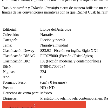
Tras
A contraluz
y
Tránsito, Prestigio
cierra de manera brillante un ci
límites de las convenciones narrativas con la que Rachel Cusk ha rein
Editorial:
Libros del Asteroide
Colección:
Narrativa
Categoría:
Ficción y poesía
Tema:
Narrativa mundial
Clasificación Dewey:
823.92 - Ficción en inglés. Siglo XXI
Clasificación BISAC
FIC025000 (Ficción / Psicológico)
Clasificación BIC
FA (Ficción moderna y contemporánea)
ISBN:
9788417007584
Páginas:
224
Año:
0
Formato / Peso:
(cm) / 0 (gramos)
Precio:
ND / ND
Derechos de venta para:
México
Etiquetas:
Prestigio; novela; novela contemporánea; R