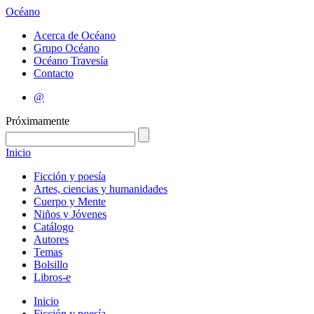
Océano
Acerca de Océano
Grupo Océano
Océano Travesía
Contacto
@
Próximamente
Inicio
Ficción y poesía
Artes, ciencias y humanidades
Cuerpo y Mente
Niños y Jóvenes
Catálogo
Autores
Temas
Bolsillo
Libros-e
Inicio
Ficción y poesía