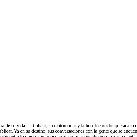
ia de su vida: su trabajo, su matrimonio y la horrible noche que acaba d
ublicar. Ya en su destino, sus conversaciones con la gente que se encuen
La tensión entre lo que sus interlocutores son y lo que dicen ser se acrecie