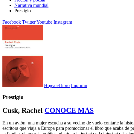
Narrativa mundial
Prestigio
Facebook
Twitter
Youtube
Instagram
Hojea el libro
Imprimir
Prestigio
Cusk, Rachel
CONOCE MÁS
En un avión, una mujer escucha a su vecino de vuelo contarle la histor
escritora que viaja a Europa para promocionar el libro que acaba de p
la familia, el amor, la política, el arte, o la justicia y la injusticia. 