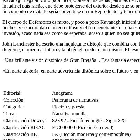
Kavanagh llega al Muro para incorporarse a una de las patrullas de Def
invadir el país isleño, que debe protegerse del exterior desde que se 
único modo de evitarlo sería convertirse en un Reproductor y tener un 
El cuerpo de Defensores es mixto, y poco a poco Kavanagh iniciará una
noches, y se acumulan el miedo difuso y el frío penetrante, en una esp
invasión, acaso nada sea como se esperaba, acaso alguien no sea quien 
John Lanchester ha escrito una inquietante distopía que combina con h
diferente, el miedo al futuro y también el miedo a uno mismo. El resu
«Una brillante visión distópica de Gran Bretaña... Esta fantasía espec
«En parte alegoría, en parte advertencia distópica sobre el futuro y en 
Editorial:
Anagrama
Colección:
Panorama de narrativas
Categoría:
Ficción y poesía
Tema:
Narrativa mundial
Clasificación Dewey:
823.92 - Ficción en inglés. Siglo XXI
Clasificación BISAC
FIC000000 (Ficción / General)
Clasificación BIC
FA (Ficción moderna y contemporánea)