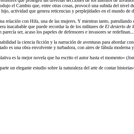
ensores que protegen las diversas secciones de los intentos de invasión 
produjo el Cambio que, entre otras cosas, provocó una subida del nivel 
hijo, actividad que genera reticencias y perplejidades en el mundo de d
 relación con Hifa, una de las mujeres. Y mientras tanto, patrullando e
era inacabable que puede recordar la de los militares de
El desierto de l
parecía ser, acaso los papeles de defensores e invasores se redefinan...
abilidad la ciencia ficción y la narración de aventuras para abordar c
ltado es una obra envolvente y turbadora, con aires de fábula moderna y
ulativa es la mejor novela que ha escrito el autor hasta el momento» (J
parte un elegante estudio sobre la naturaleza del arte de contar historias