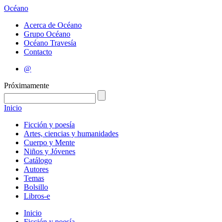
Océano
Acerca de Océano
Grupo Océano
Océano Travesía
Contacto
@
Próximamente
Inicio
Ficción y poesía
Artes, ciencias y humanidades
Cuerpo y Mente
Niños y Jóvenes
Catálogo
Autores
Temas
Bolsillo
Libros-e
Inicio
Ficción y poesía