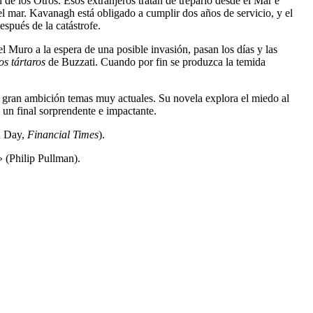
de los Otros. Esos extranjeros tratan de treparlo desde el Mar e
del mar. Kavanagh está obligado a cumplir dos años de servicio, y el
espués de la catástrofe.
l Muro a la espera de una posible invasión, pasan los días y las
os tártaros
de Buzzati. Cuando por fin se produzca la temida
on gran ambición temas muy actuales. Su novela explora el miedo al
 un final sorprendente e impactante.
on Day,
Financial Times
).
» (Philip Pullman).