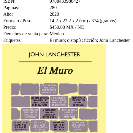
ISBN:
9788433980427
Páginas:
280
Año:
2020
Formato / Peso:
14.2 x 22.2 x 2 (cm) / 374 (gramos)
Precio:
$450.00 MX / ND
Derechos de venta para:
México
Etiquetas:
El muro; distopía; ficción; John Lanchester