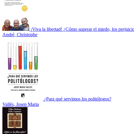
¡Viva la libertad! ¿Cómo superar el miedo, los prejuici
André, Christophe
¿Para qué servimos los politólogos?
Vallès, Josep Maria