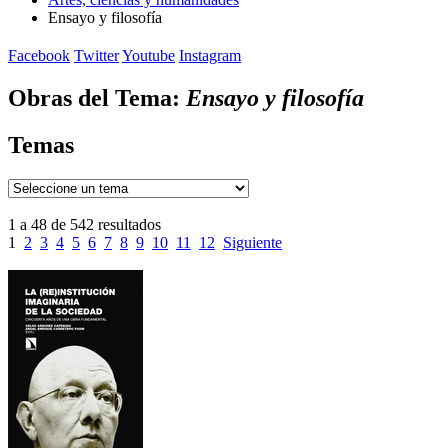
Ensayo y filosofía
Facebook
Twitter
Youtube
Instagram
Obras del Tema:
Ensayo y filosofía
Temas
1 a 48 de 542 resultados
1
2
3
4
5
6
7
8
9
10
11
12
Siguiente