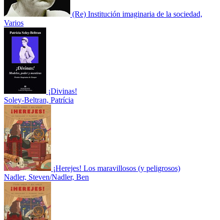
(Re) Institución imaginaria de la sociedad,
Varios
¡Divinas!
Soley-Beltran, Patrícia
¡Herejes! Los maravillosos (y peligrosos)
Nadler, Steven/Nadler, Ben