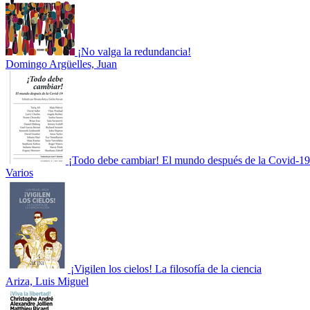
¡No valga la redundancia!
Domingo Argüelles, Juan
¡Todo debe cambiar! El mundo después de la Covid-19
Varios
¡Vigilen los cielos! La filosofía de la ciencia
Ariza, Luis Miguel