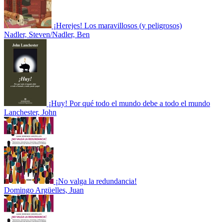
¡Herejes! Los maravillosos (y peligrosos)
Nadler, Steven/Nadler, Ben
¡Huy! Por qué todo el mundo debe a todo el mundo
Lanchester, John
¡No valga la redundancia!
Domingo Argüelles, Juan