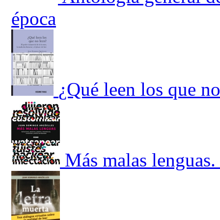
época
¿Qué leen los que no
Más malas lenguas. 