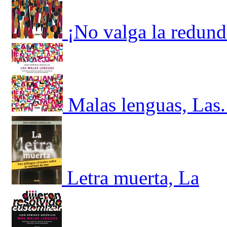
¡No valga la redund
Malas lenguas, Las.
Letra muerta, La