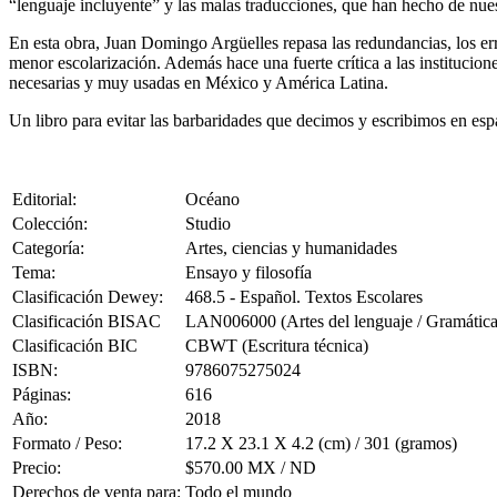
“lenguaje incluyente” y las malas traducciones, que han hecho de nue
En esta obra, Juan Domingo Argüelles repasa las redundancias, los err
menor escolarización. Además hace una fuerte crítica a las institucio
necesarias y muy usadas en México y América Latina.
Un libro para evitar las barbaridades que decimos y escribimos en esp
Editorial:
Océano
Colección:
Studio
Categoría:
Artes, ciencias y humanidades
Tema:
Ensayo y filosofía
Clasificación Dewey:
468.5 - Español. Textos Escolares
Clasificación BISAC
LAN006000 (Artes del lenguaje / Gramática
Clasificación BIC
CBWT (Escritura técnica)
ISBN:
9786075275024
Páginas:
616
Año:
2018
Formato / Peso:
17.2 X 23.1 X 4.2 (cm) / 301 (gramos)
Precio:
$570.00 MX / ND
Derechos de venta para:
Todo el mundo