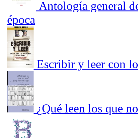
Antología general de
época
Escribir y leer con l
¿Qué leen los que no