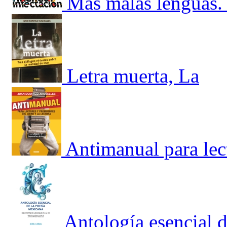
Más malas lenguas. 
Letra muerta, La
Antimanual para lec
Antología esencial 