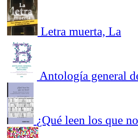
Letra muerta, La
Antología general d
¿Qué leen los que no