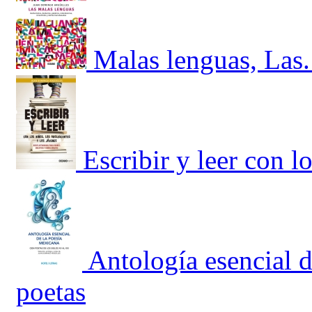
Malas lenguas, Las.
Escribir y leer con l
Antología esencial 
poetas