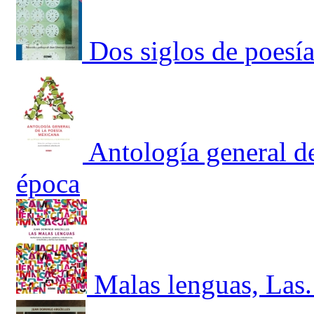
Dos siglos de poesí
Antología general de
época
Malas lenguas, Las.