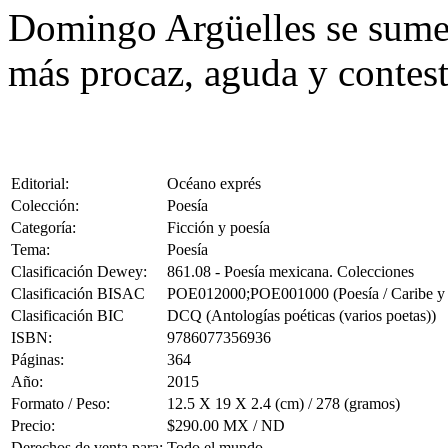
Domingo Argüelles se sumerg
más procaz, aguda y contesta
Editorial:
Océano exprés
Colección:
Poesía
Categoría:
Ficción y poesía
Tema:
Poesía
Clasificación Dewey:
861.08 - Poesía mexicana. Colecciones
Clasificación BISAC
POE012000;POE001000 (Poesía / Caribe y Amé
Clasificación BIC
DCQ (Antologías poéticas (varios poetas))
ISBN:
9786077356936
Páginas:
364
Año:
2015
Formato / Peso:
12.5 X 19 X 2.4 (cm) / 278 (gramos)
Precio:
$290.00 MX / ND
Derechos de venta para:
Todo el mundo