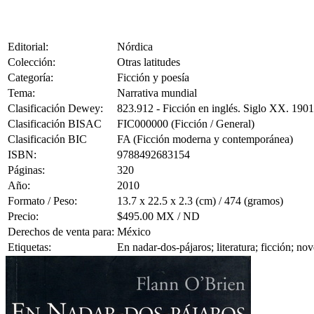
Editorial:
Nórdica
Colección:
Otras latitudes
Categoría:
Ficción y poesía
Tema:
Narrativa mundial
Clasificación Dewey:
823.912 - Ficción en inglés. Siglo XX. 190
Clasificación BISAC
FIC000000 (Ficción / General)
Clasificación BIC
FA (Ficción moderna y contemporánea)
ISBN:
9788492683154
Páginas:
320
Año:
2010
Formato / Peso:
13.7 x 22.5 x 2.3 (cm) / 474 (gramos)
Precio:
$495.00 MX / ND
Derechos de venta para:
México
Etiquetas:
En nadar-dos-pájaros; literatura; ficción; no