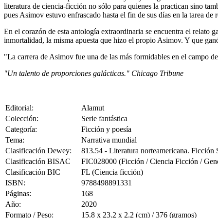
literatura de ciencia-ficción no sólo para quienes la practican sino ta
pues Asimov estuvo enfrascado hasta el fin de sus días en la tarea de r
En el corazón de esta antología extraordinaria se encuentra el relato
inmortalidad, la misma apuesta que hizo el propio Asimov. Y que gan
"La carrera de Asimov fue una de las más formidables en el campo de 
"Un talento de proporciones galácticas." Chicago Tribune
Editorial:
Alamut
Colección:
Serie fantástica
Categoría:
Ficción y poesía
Tema:
Narrativa mundial
Clasificación Dewey:
813.54 - Literatura norteamericana. Ficció
Clasificación BISAC
FIC028000 (Ficción / Ciencia Ficción / Gene
Clasificación BIC
FL (Ciencia ficción)
ISBN:
9788498891331
Páginas:
168
Año:
2020
Formato / Peso:
15.8 x 23.2 x 2.2 (cm) / 376 (gramos)