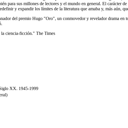
mbién para sus millones de lectores y el mundo en general. El carácter de
edefinir y expandir los límites de la literatura que amaba y, más aún, qu
 ganador del premio Hugo "Oro", un conmovedor y revelador drama en torn
ó.
la ciencia-ficción." The Times
n Siglo XX. 1945-1999
ral)