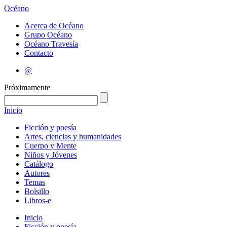
Océano
Acerca de Océano
Grupo Océano
Océano Travesía
Contacto
@
Próximamente
Inicio
Ficción y poesía
Artes, ciencias y humanidades
Cuerpo y Mente
Niños y Jóvenes
Catálogo
Autores
Temas
Bolsillo
Libros-e
Inicio
Ficción y poesía