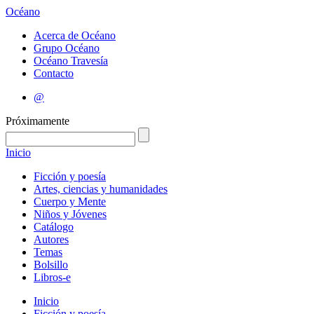
Océano
Acerca de Océano
Grupo Océano
Océano Travesía
Contacto
@
Próximamente
Inicio
Ficción y poesía
Artes, ciencias y humanidades
Cuerpo y Mente
Niños y Jóvenes
Catálogo
Autores
Temas
Bolsillo
Libros-e
Inicio
Ficción y poesía