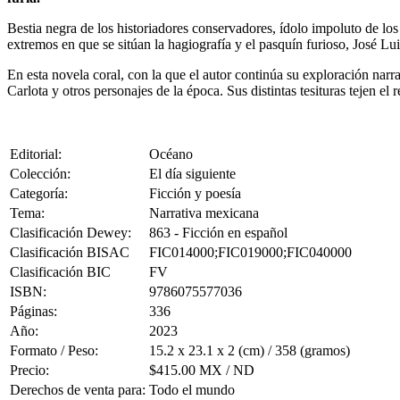
Bestia negra de los historiadores conservadores, ídolo impoluto de lo
extremos en que se sitúan la hagiografía y el pasquín furioso, José Lu
En esta novela coral, con la que el autor continúa su exploración nar
Carlota y otros personajes de la época. Sus distintas tesituras tejen e
Editorial:
Océano
Colección:
El día siguiente
Categoría:
Ficción y poesía
Tema:
Narrativa mexicana
Clasificación Dewey:
863 - Ficción en español
Clasificación BISAC
FIC014000;FIC019000;FIC040000
Clasificación BIC
FV
ISBN:
9786075577036
Páginas:
336
Año:
2023
Formato / Peso:
15.2 x 23.1 x 2 (cm) / 358 (gramos)
Precio:
$415.00 MX / ND
Derechos de venta para:
Todo el mundo