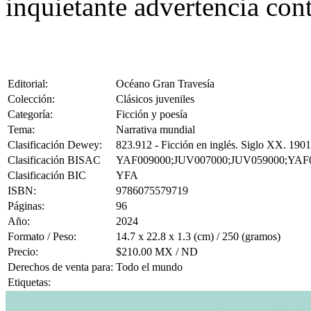
inquietante advertencia cont
Editorial:
Océano Gran Travesía
Colección:
Clásicos juveniles
Categoría:
Ficción y poesía
Tema:
Narrativa mundial
Clasificación Dewey:
823.912 - Ficción en inglés. Siglo XX. 190
Clasificación BISAC
YAF009000;JUV007000;JUV059000;YAF
Clasificación BIC
YFA
ISBN:
9786075579719
Páginas:
96
Año:
2024
Formato / Peso:
14.7 x 22.8 x 1.3 (cm) / 250 (gramos)
Precio:
$210.00 MX / ND
Derechos de venta para:
Todo el mundo
Etiquetas: