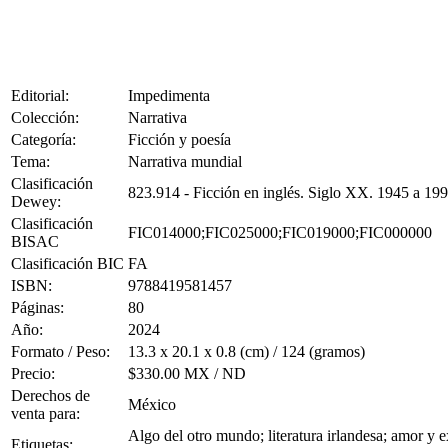
Editorial:
Impedimenta
Colección:
Narrativa
Categoría:
Ficción y poesía
Tema:
Narrativa mundial
Clasificación
823.914 - Ficción en inglés. Siglo XX. 1945 a 19
Dewey:
Clasificación
FIC014000;FIC025000;FIC019000;FIC000000
BISAC
Clasificación BIC
FA
ISBN:
9788419581457
Páginas:
80
Año:
2024
Formato / Peso:
13.3 x 20.1 x 0.8 (cm) / 124 (gramos)
Precio:
$330.00 MX / ND
Derechos de
México
venta para:
Algo del otro mundo; literatura irlandesa; amor y e
Etiquetas: