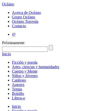
Océano
Acerca de Océano
Grupo Océano
Océano Travesía
Contacto
@
Próximamente
Inicio
Ficción y poesía
Artes, ciencias y humanidades
Cuerpo y Mente
Niños y Jóvenes
Catálogo
Autores
Temas
Bolsillo
Libros-e
Inicio
Ficción y poesía