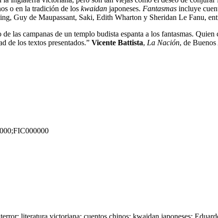
nos o en la tradición de los
kwaidan
japoneses.
Fantasmas
incluye cuen
ng, Guy de Maupassant, Saki, Edith Wharton y Sheridan Le Fanu, entr
o de las campanas de un templo budista espanta a los fantasmas. Quien 
dad de los textos presentados.”
Vicente Battista
,
La Nación
, de Buenos 
000;FIC000000
 terror; literatura victoriana; cuentos chinos; kwaidan japoneses; Eduard