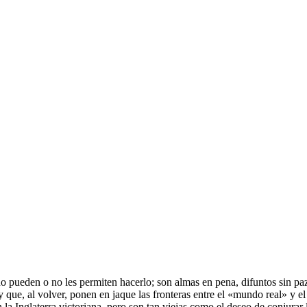
 pueden o no les permiten hacerlo; son almas en pena, difuntos sin pa
que, al volver, ponen en jaque las fronteras entre el «mundo real» y el
la Inglaterra victoriana, pero son tan viejas como el deseo de conjurar 