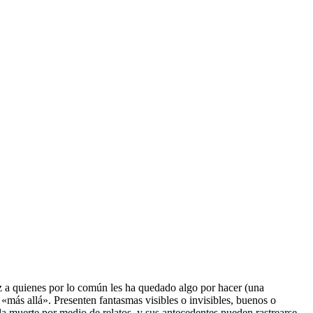
z a quienes por lo común les ha quedado algo por hacer (una
 «más allá». Presenten fantasmas visibles o invisibles, buenos o
la muerte por medio de relatos, y sus antecedentes pueden rastrearse