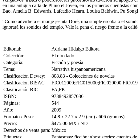
en una antigua carta de Plinio el Joven, en los primeros cuentistas chi
Bao, Amelia B. Edwards, Lafcadio Hearn, Louisa Baldwin, Pu Songli
“Como advirtiera el monje jesuita Doré, una simple escoba o el sonid
ignorará los sonidos del templo. Vale la pena el riesgo frente a la cali
Editorial:
Adriana Hidalgo Editora
Colección:
El otro lado
Categoría:
Ficción y poesía
Tema:
Narrativa hispanoamericana
Clasificación Dewey:
808.83 - Colecciones de novelas
Clasificación BISAC
FIC012000;FIC015000;FIC029000;FIC019
Clasificación BIC
FA;FK
ISBN:
9788492857036
Páginas:
544
Año:
2009
Formato / Peso:
14.8 x 22.7 x 2.9 (cm) / 606 (gramos)
Precio:
$475.00 MX / ND
Derechos de venta para:
México
Etiquetas:
Fantasmas; ficción; ghost stories; cuentos de