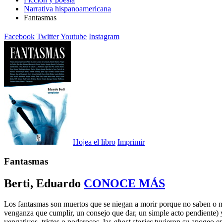
Narrativa hispanoamericana
Fantasmas
Facebook
Twitter
Youtube
Instagram
Hojea el libro
Imprimir
Fantasmas
Berti, Eduardo
CONOCE MÁS
Los fantasmas son muertos que se niegan a morir porque no saben o no
venganza que cumplir, un consejo que dar, un simple acto pendiente) y 
vengativos, tristes o poderosos, las
ghost stories
tuvieron su apogeo en 