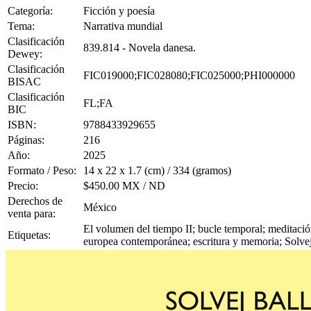
Categoría:
Ficción y poesía
Tema:
Narrativa mundial
Clasificación
839.814 - Novela danesa.
Dewey:
Clasificación
FIC019000;FIC028080;FIC025000;PHI000000
BISAC
Clasificación
FL;FA
BIC
ISBN:
9788433929655
Páginas:
216
Año:
2025
Formato / Peso:
14 x 22 x 1.7 (cm) / 334 (gramos)
Precio:
$450.00 MX / ND
Derechos de
México
venta para:
El volumen del tiempo II; bucle temporal; meditación
Etiquetas:
europea contemporánea; escritura y memoria; Solvej