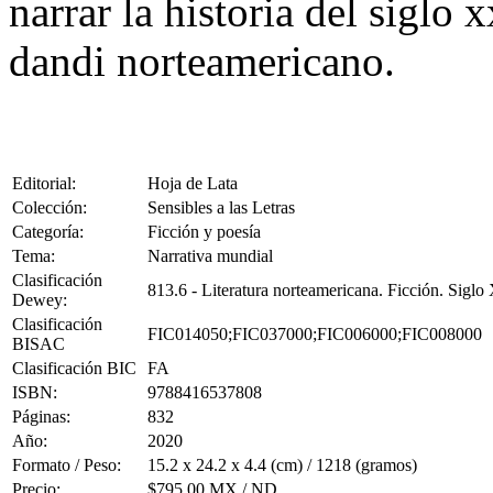
narrar la historia del siglo
dandi norteamericano.
Editorial:
Hoja de Lata
Colección:
Sensibles a las Letras
Categoría:
Ficción y poesía
Tema:
Narrativa mundial
Clasificación
813.6 - Literatura norteamericana. Ficción. Siglo
Dewey:
Clasificación
FIC014050;FIC037000;FIC006000;FIC008000
BISAC
Clasificación BIC
FA
ISBN:
9788416537808
Páginas:
832
Año:
2020
Formato / Peso:
15.2 x 24.2 x 4.4 (cm) / 1218 (gramos)
Precio:
$795.00 MX / ND