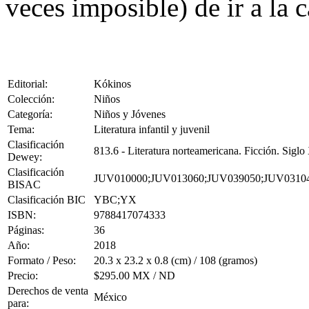
veces imposible) de ir a la 
Editorial:
Kókinos
Colección:
Niños
Categoría:
Niños y Jóvenes
Tema:
Literatura infantil y juvenil
Clasificación
813.6 - Literatura norteamericana. Ficción. Sigl
Dewey:
Clasificación
JUV010000;JUV013060;JUV039050;JUV0310
BISAC
Clasificación BIC
YBC;YX
ISBN:
9788417074333
Páginas:
36
Año:
2018
Formato / Peso:
20.3 x 23.2 x 0.8 (cm) / 108 (gramos)
Precio:
$295.00 MX / ND
Derechos de venta
México
para: