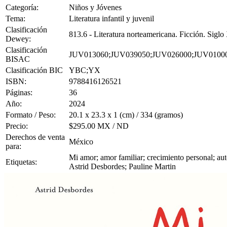
Categoría:
Niños y Jóvenes
Tema:
Literatura infantil y juvenil
Clasificación
813.6 - Literatura norteamericana. Ficción. Sigl
Dewey:
Clasificación
JUV013060;JUV039050;JUV026000;JUV0100
BISAC
Clasificación BIC
YBC;YX
ISBN:
9788416126521
Páginas:
36
Año:
2024
Formato / Peso:
20.1 x 23.3 x 1 (cm) / 334 (gramos)
Precio:
$295.00 MX / ND
Derechos de venta
México
para:
Mi amor; amor familiar; crecimiento personal; aut
Etiquetas:
Astrid Desbordes; Pauline Martin