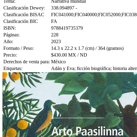
Tema:
Narrativa mundial
Clasificación Dewey:
338.094897 -
Clasificación BISAC
FIC041000;FIC040000;FIC052000;FIC038
Clasificación BIC
FA
ISBN:
9788419735379
Páginas:
228
Año:
2023
Formato / Peso:
14.3 x 22.2 x 1.7 (cm) / 364 (gramos)
Precio:
$430.00 MX / ND
Derechos de venta para:
México
Etiquetas:
Adán y Eva; ficción biográfica; historia alter