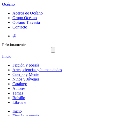
Océano
Acerca de Océano
Grupo Océano
Océano Travesía
Contacto
@
Próximamente
Inicio
Ficción y poesía
Artes, ciencias y humanidades
Cuerpo y Mente
Niños y Jóvenes
Catálogo
Autores
Temas
Bolsillo
Libros-e
Inicio
Ficción y poesía