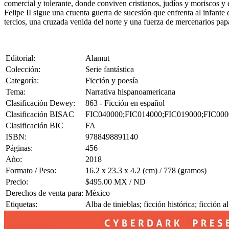
comercial y tolerante, donde conviven cristianos, judíos y moriscos y 
Felipe II sigue una cruenta guerra de sucesión que enfrenta al infante
tercios, una cruzada venida del norte y una fuerza de mercenarios pap
Editorial:
Alamut
Colección:
Serie fantástica
Categoría:
Ficción y poesía
Tema:
Narrativa hispanoamericana
Clasificación Dewey:
863 - Ficción en español
Clasificación BISAC
FIC040000;FIC014000;FIC019000;FIC000
Clasificación BIC
FA
ISBN:
9788498891140
Páginas:
456
Año:
2018
Formato / Peso:
16.2 x 23.3 x 4.2 (cm) / 778 (gramos)
Precio:
$495.00 MX / ND
Derechos de venta para:
México
Etiquetas:
Alba de tinieblas; ficción histórica; ficción