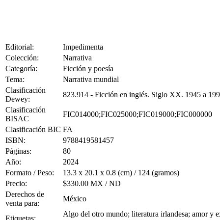
Editorial:
Impedimenta
Colección:
Narrativa
Categoría:
Ficción y poesía
Tema:
Narrativa mundial
Clasificación
823.914 - Ficción en inglés. Siglo XX. 1945 a 19
Dewey:
Clasificación
FIC014000;FIC025000;FIC019000;FIC000000
BISAC
Clasificación BIC
FA
ISBN:
9788419581457
Páginas:
80
Año:
2024
Formato / Peso:
13.3 x 20.1 x 0.8 (cm) / 124 (gramos)
Precio:
$330.00 MX / ND
Derechos de
México
venta para:
Algo del otro mundo; literatura irlandesa; amor y e
Etiquetas: