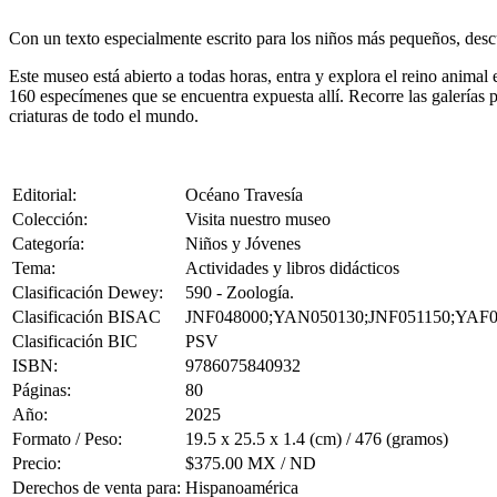
Con un texto especialmente escrito para los niños más pequeños, descu
Este museo está abierto a todas horas, entra y explora el reino animal
160 especímenes que se encuentra expuesta allí. Recorre las galerías p
criaturas de todo el mundo.
Editorial:
Océano Travesía
Colección:
Visita nuestro museo
Categoría:
Niños y Jóvenes
Tema:
Actividades y libros didácticos
Clasificación Dewey:
590 - Zoología.
Clasificación BISAC
JNF048000;YAN050130;JNF051150;YAF0
Clasificación BIC
PSV
ISBN:
9786075840932
Páginas:
80
Año:
2025
Formato / Peso:
19.5 x 25.5 x 1.4 (cm) / 476 (gramos)
Precio:
$375.00 MX / ND
Derechos de venta para:
Hispanoamérica