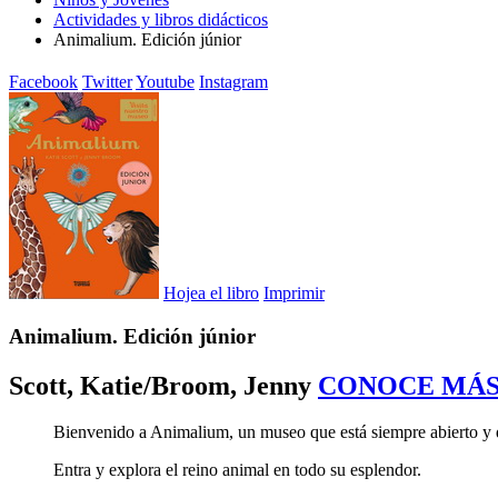
Actividades y libros didácticos
Animalium. Edición júnior
Facebook
Twitter
Youtube
Instagram
Hojea el libro
Imprimir
Animalium. Edición júnior
Scott, Katie/Broom, Jenny
CONOCE MÁ
Bienvenido a Animalium, un museo que está siempre abierto y 
Entra y explora el reino animal en todo su esplendor.