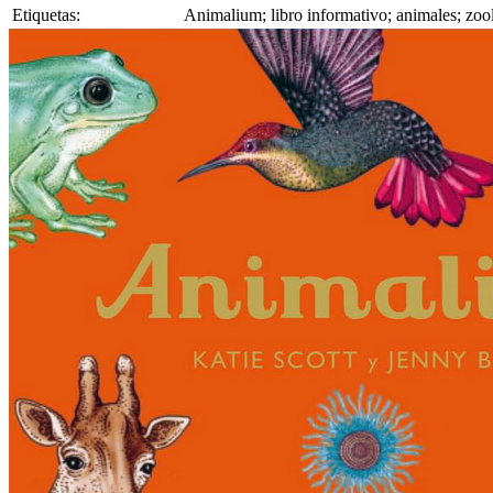
Etiquetas:
Animalium; libro informativo; animales; zoolo