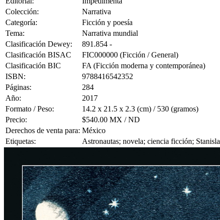
Editorial:
Impedimenta
Colección:
Narrativa
Categoría:
Ficción y poesía
Tema:
Narrativa mundial
Clasificación Dewey:
891.854 -
Clasificación BISAC
FIC000000 (Ficción / General)
Clasificación BIC
FA (Ficción moderna y contemporánea)
ISBN:
9788416542352
Páginas:
284
Año:
2017
Formato / Peso:
14.2 x 21.5 x 2.3 (cm) / 530 (gramos)
Precio:
$540.00 MX / ND
Derechos de venta para:
México
Etiquetas:
Astronautas; novela; ciencia ficción; Stani