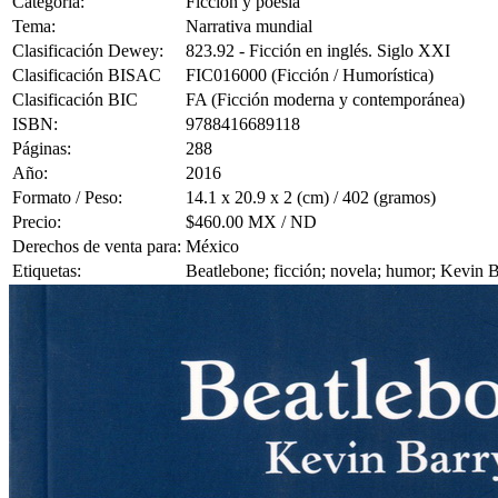
Categoría:
Ficción y poesía
Tema:
Narrativa mundial
Clasificación Dewey:
823.92 - Ficción en inglés. Siglo XXI
Clasificación BISAC
FIC016000 (Ficción / Humorística)
Clasificación BIC
FA (Ficción moderna y contemporánea)
ISBN:
9788416689118
Páginas:
288
Año:
2016
Formato / Peso:
14.1 x 20.9 x 2 (cm) / 402 (gramos)
Precio:
$460.00 MX / ND
Derechos de venta para:
México
Etiquetas:
Beatlebone; ficción; novela; humor; Kevin 