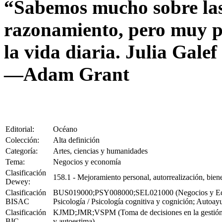
“Sabemos mucho sobre las 
razonamiento, pero muy p
la vida diaria. Julia Galef
—Adam Grant
Editorial:
Océano
Colección:
Alta definición
Categoría:
Artes, ciencias y humanidades
Tema:
Negocios y economía
Clasificación
158.1 - Mejoramiento personal, autorrealización, biene
Dewey:
Clasificación
BUS019000;PSY008000;SEL021000 (Negocios y Econo
BISAC
Psicología / Psicología cognitiva y cognición; Autoa
Clasificación
KJMD;JMR;VSPM (Toma de decisiones en la gestión de
BIC
y autoestima)