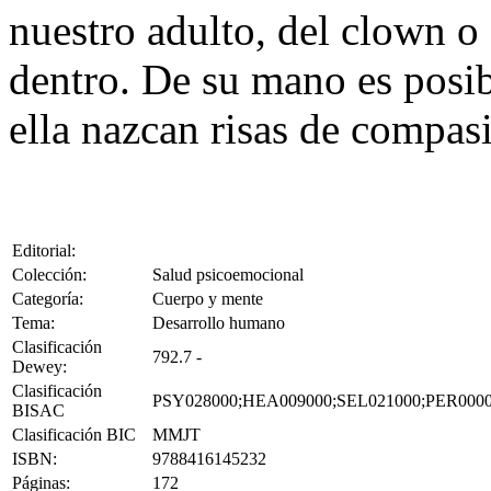
nuestro adulto, del clown o
dentro. De su mano es posi
ella nazcan risas de compas
Editorial:
Colección:
Salud psicoemocional
Categoría:
Cuerpo y mente
Tema:
Desarrollo humano
Clasificación
792.7 -
Dewey:
Clasificación
PSY028000;HEA009000;SEL021000;PER000
BISAC
Clasificación BIC
MMJT
ISBN:
9788416145232
Páginas:
172