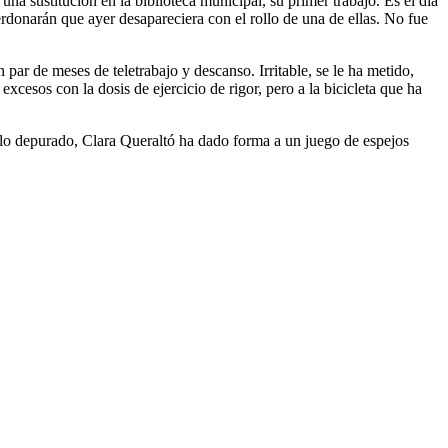
a sustitución en la biblioteca municipal, su primer trabajo. Es el día
erdonarán que ayer desapareciera con el rollo de una de ellas. No fue
ar de meses de teletrabajo y descanso. Irritable, se le ha metido,
xcesos con la dosis de ejercicio de rigor, pero a la bicicleta que ha
ilo depurado, Clara Queraltó ha dado forma a un juego de espejos