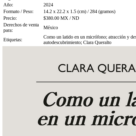
Año:
2024
Formato / Peso:
14.2 x 22.2 x 1.5 (cm) / 284 (gramos)
Precio:
$380.00 MX / ND
Derechos de venta
México
para:
Como un latido en un micrófono; atracción y dese
Etiquetas:
autodescubrimiento; Clara Queralto