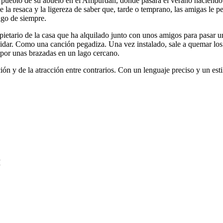
 pueblo de su abuelo en el Ampurdán, donde pasará el verano haciendo un
 la resaca y la ligereza de saber que, tarde o temprano, las amigas le p
lago de siempre.
tario de la casa que ha alquilado junto con unos amigos para pasar un p
lvidar. Como una canción pegadiza. Una vez instalado, sale a quemar los e
 por unas brazadas en un lago cercano.
n y de la atracción entre contrarios. Con un lenguaje preciso y un est
I