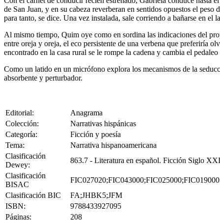
Con el carnet de conducir recién estrenado, Gabriela conduce hasta el
de San Juan, y en su cabeza reverberan en sentidos opuestos el peso de
para tanto, se dice. Una vez instalada, sale corriendo a bañarse en el 
Al mismo tiempo, Quim oye como en sordina las indicaciones del propie
entre oreja y oreja, el eco persistente de una verbena que preferiría o
encontrado en la casa rural se le rompe la cadena y cambia el pedaleo
Como un latido en un micrófono explora los mecanismos de la seducció
absorbente y perturbador.
Editorial:
Anagrama
Colección:
Narrativas hispánicas
Categoría:
Ficción y poesía
Tema:
Narrativa hispanoamericana
Clasificación
863.7 - Literatura en español. Ficción Siglo XX
Dewey:
Clasificación
FIC027020;FIC043000;FIC025000;FIC019000
BISAC
Clasificación BIC
FA;JHBK5;JFM
ISBN:
9788433927095
Páginas:
208