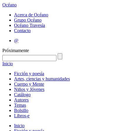
Océano
Acerca de Océano
Grupo Océano
Océano Travesía
Contacto
@
Próximamente
Inicio
Ficción y poesía
Artes, ciencias y humanidades
Cuerpo y Mente
Niños y Jóvenes
Catálogo
Autores
Temas
Bolsillo
Libros-e
Inicio
Ficción y poesía