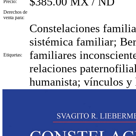
$385.00 MX / ND
Precio:
Derechos de
venta para:
Constelaciones familia
sistémica familiar; Be
familiares inconscient
Etiquetas:
relaciones paternofilia
humanista; vínculos y l