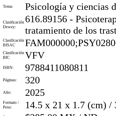
Psicología y ciencias 
Tema:
616.89156 - Psicoterapi
Clasificación
Dewey:
tratamiento de los tra
FAM000000;PSY0280
Clasificación
BISAC
VFV
Clasificación
BIC
9788411080811
ISBN:
320
Páginas:
2025
Año:
14.5 x 21 x 1.7 (cm) /
Formato /
Peso: