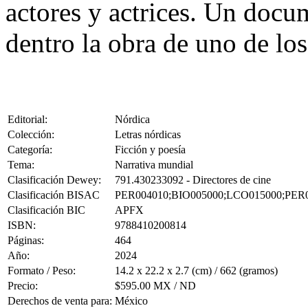
actores y actrices. Un doc
dentro la obra de uno de los
Editorial:
Nórdica
Colección:
Letras nórdicas
Categoría:
Ficción y poesía
Tema:
Narrativa mundial
Clasificación Dewey:
791.430233092 - Directores de cine
Clasificación BISAC
PER004010;BIO005000;LCO015000;PER
Clasificación BIC
APFX
ISBN:
9788410200814
Páginas:
464
Año:
2024
Formato / Peso:
14.2 x 22.2 x 2.7 (cm) / 662 (gramos)
Precio:
$595.00 MX / ND
Derechos de venta para:
México