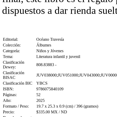
dispuestos a dar rienda suel
Editorial:
Océano Travesía
Colección:
Álbumes
Categoría:
Niños y Jóvenes
Tema:
Literatura infantil y juvenil
Clasificación
808.83883 -
Dewey:
Clasificación
JUV038000;JUV051000;JUV043000;JUV0000
BISAC
Clasificación BIC
YBCS
ISBN:
9786075840109
Páginas:
52
Año:
2025
Formato / Peso:
19.7 x 25.3 x 0.9 (cm) / 396 (gramos)
Precio:
$335.00 MX / ND